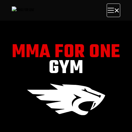
Skip
to
the
content
MMA FOR ONE
GYM