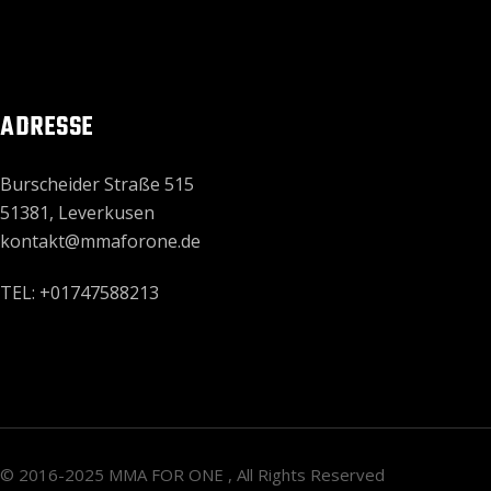
ADRESSE
Burscheider Straße 515
51381, Leverkusen
kontakt@mmaforone.de
TEL: +01747588213
© 2016-2025
MMA FOR ONE
, All Rights Reserved